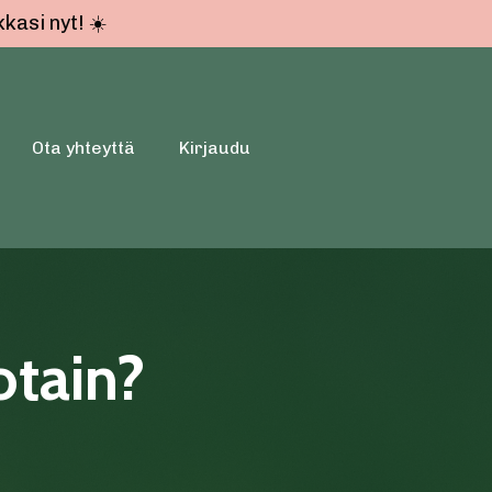
kasi nyt! ☀️
Ota yhteyttä
Kirjaudu
otain?