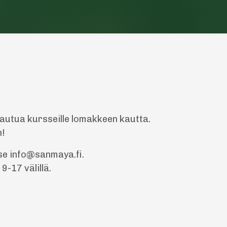
ttautua kursseille lomakkeen kautta.
n!
se
info@sanmaya.fi
.
9-17 välillä.